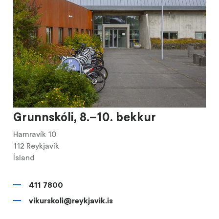
Grunnskóli, 8.–10. bekkur
Hamravík 10
112
Reykjavík
Ísland
411 7800
vikurskoli@reykjavik.is