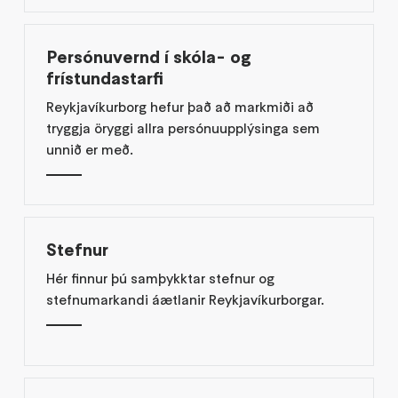
Persónuvernd í skóla- og
frístundastarfi
Reykjavíkurborg hefur það að markmiði að
tryggja öryggi allra persónuupplýsinga sem
unnið er með.
Stefnur
Hér finnur þú samþykktar stefnur og
stefnumarkandi áætlanir Reykjavíkurborgar.