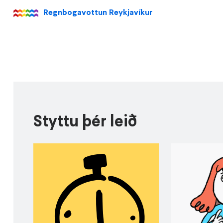
Regnbogavottun Reykjavíkur
Styttu þér leið