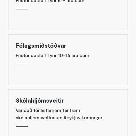
Frístundastarf fyrir 6-9 ára börn.
Félagsmiðstöðvar
Frístundastarf fyrir 10-16 ára börn
Skólahljómsveitir
Vandað tónlistarnám fer fram í
skólahljómsveitunum Reykjavíkurborgar.