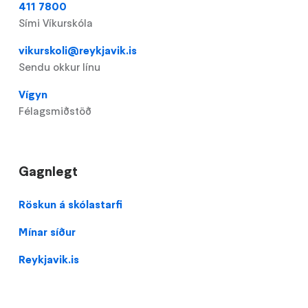
411 7800
Sími Víkurskóla
vikurskoli@reykjavik.is
Sendu okkur línu
Vígyn
Félagsmiðstöð
Gagnlegt
Domain
Röskun á skólastarfi
menu
Mínar síður
for
Víkurskóli
Reykjavik.is
(footer)