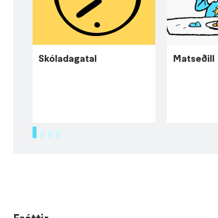
Skóladagatal
Matseðill
1
2
3
4