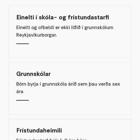
Einelti í skóla- og frístundastarfi
Einelti og ofbeldi er ekki liðið í grunnskólum
Reykjavíkurborgar.
Grunnskólar
Börn byrja í grunnskóla árið sem þau verða sex
ára
Frístundaheimili